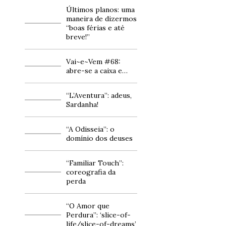
Últimos planos: uma
maneira de dizermos
“boas férias e até
breve!”
Vai~e~Vem #68:
abre-se a caixa e…
“L’Aventura”: adeus,
Sardanha!
“A Odisseia”: o
domínio dos deuses
“Familiar Touch”:
coreografia da
perda
“O Amor que
Perdura”: ‘slice-of-
life/slice-of-dreams’