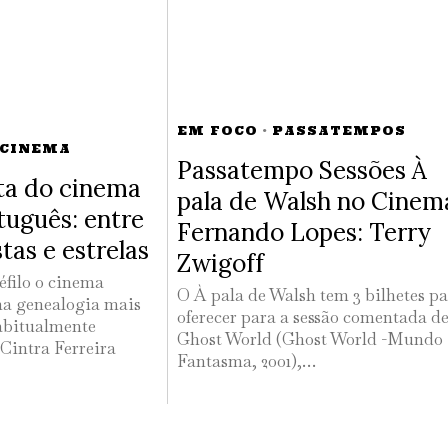
EM FOCO
·
PASSATEMPOS
 CINEMA
Passatempo Sessões À
ta do cinema
pala de Walsh no Cinem
rtuguês: entre
Fernando Lopes: Terry
stas e estrelas
Zwigoff
filo o cinema
O À pala de Walsh tem 3 bilhetes p
ma genealogia mais
oferecer para a sessão comentada d
abitualmente
Ghost World (Ghost World -Mundo
Cintra Ferreira
Fantasma, 2001),…