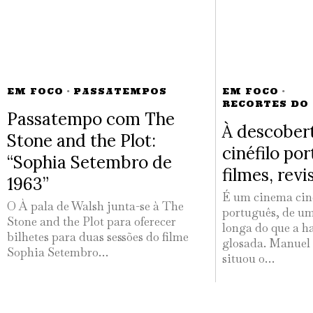
EM FOCO
·
PASSATEMPOS
EM FOCO
·
RECORTES DO
Passatempo com The
À descober
Stone and the Plot:
cinéfilo po
“Sophia Setembro de
filmes, revi
1963”
É um cinema ciné
O À pala de Walsh junta-se à The
português, de u
Stone and the Plot para oferecer
longa do que a h
bilhetes para duas sessões do filme
glosada. Manuel 
Sophia Setembro…
situou o…