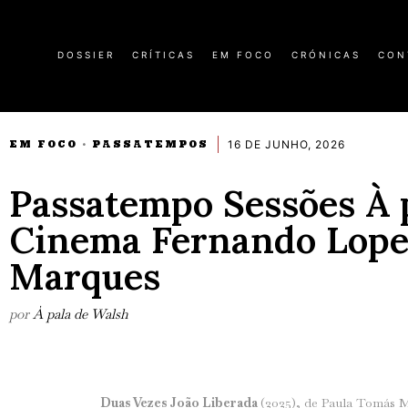
DOSSIER
CRÍTICAS
EM FOCO
CRÓNICAS
CON
16 DE JUNHO, 2026
EM FOCO
PASSATEMPOS
·
Passatempo Sessões À 
Cinema Fernando Lope
Marques
por
À pala de Walsh
Duas Vezes João Liberada
(2025), de Paula Tomás 