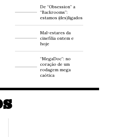
De “Obsession” a
“Backrooms”:
estamos (des)ligados
Mal-estares da
cinefilia ontem e
hoje
“MegaDoc”: no
coração de um
rodagem mega
caótica
OS