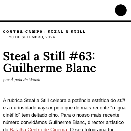
CONTRA-CAMPO
STEAL A STILL
·
20 DE SETEMBRO, 2024
Steal a Still #63:
Guilherme Blanc
por
À pala de Walsh
A rubrica Steal a Still celebra a potência estética do
still
e a curiosidade
voyeur
pelo que de mais recente “o igual
cinéfilo” tem deitado olho. Para o nosso mais recente
número convidámos Guilherme Blanc, director artístico
do
Batalha Centro de Cinema
. O seu fotograma foi