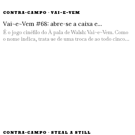
CONTRA-CAMPO
·
VAI~E~VEM
Vai~e~Vem #68: abre-se a caixa e…
É o jogo cinéfilo do À pala de Walsh: Vai~e~Vem. Como
o nome indica, trata-se de uma troca de ao todo cinco…
CONTRA-CAMPO
·
STEAL A STILL