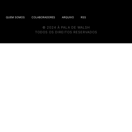
QUEM SOMOS
COLABORADORES
ARQUIVO
RSS
© 2024 À PALA DE WALSH
TODOS OS DIREITOS RESERVADOS