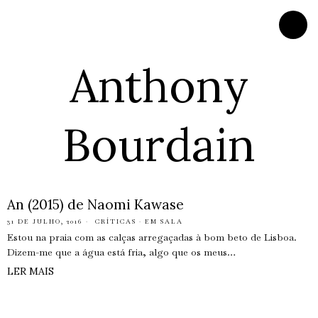
Anthony
Bourdain
An (2015) de Naomi Kawase
31 DE JULHO, 2016
CRÍTICAS
·
EM SALA
Estou na praia com as calças arregaçadas à bom beto de Lisboa.
Dizem-me que a água está fria, algo que os meus…
LER MAIS