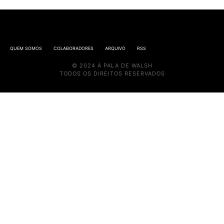
QUEM SOMOS
COLABORADORES
ARQUIVO
RSS
© 2024 À PALA DE WALSH
TODOS OS DIREITOS RESERVADOS