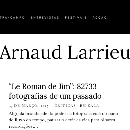
TRA-CAMPO
ENTREVISTAS
FESTIVAIS
ACÇÃO!
Arnaud Larrie
“Le Roman de Jim”: 82733
fotografias de um passado
14 DE MARÇO, 2025
CRÍTICAS
·
EM SALA
Algo da brutalidade do poder da fotografia está no parar
do fluxo do tempo, pausar o devir da vida para olhares,
recordações,…