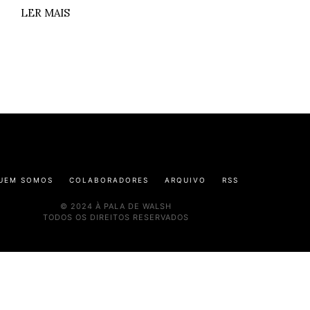
LER MAIS
UEM SOMOS
COLABORADORES
ARQUIVO
RSS
© 2024 À PALA DE WALSH
TODOS OS DIREITOS RESERVADOS