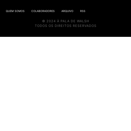
QUEM SOMOS
COLABORADORES
ARQUIVO
RSS
© 2024 À PALA DE WALSH
TODOS OS DIREITOS RESERVADOS