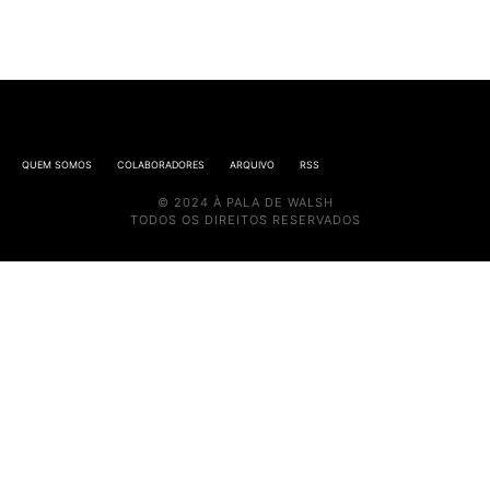
QUEM SOMOS
COLABORADORES
ARQUIVO
RSS
© 2024 À PALA DE WALSH
TODOS OS DIREITOS RESERVADOS