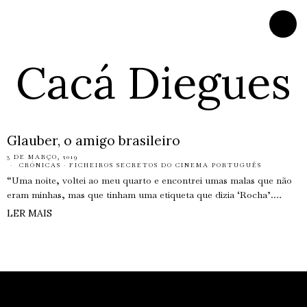
Cacá Diegues
Glauber, o amigo brasileiro
3 DE MARÇO, 2019
CRÓNICAS
·
FICHEIROS SECRETOS DO CINEMA PORTUGUÊS
“Uma noite, voltei ao meu quarto e encontrei umas malas que não
eram minhas, mas que tinham uma etiqueta que dizia ‘Rocha’.…
LER MAIS