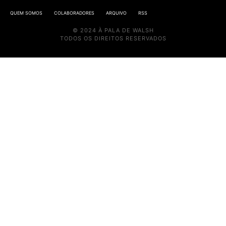
QUEM SOMOS
COLABORADORES
ARQUIVO
RSS
© 2024 À PALA DE WALSH
TODOS OS DIREITOS RESERVADOS