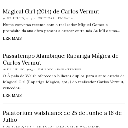
Magical Girl (2014) de Carlos Vermut
22 DE JULHO, 2015
CRÍTICAS
·
EM SALA
Numa conversa recente com o realizador Miguel Gomes a
propósito da sua obra prestes a estrear entre nós As Mil e uma…
LER MAIS
Passatempo Alambique: Rapariga Mágica de
Carlos Vermut
16 DE JULHO, 2015
EM FOCO
·
PASSATEMPOS
O À pala de Walsh oferece 10 bilhetes duplos para a ante-estreia de
Magical Girl (Rapariga Mágica, 2014) do realizador Carlos Vermut,
vencedor…
LER MAIS
Palatorium walshiano: de 25 de Junho a 16 de
Julho
8 DE JULHO, 2015
EM FOCO
·
PALATORIUM WALSHIANO