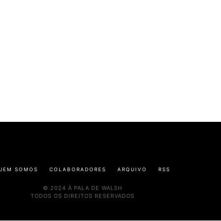
UEM SOMOS
COLABORADORES
ARQUIVO
RSS
© 2024 À PALA DE WALSH
TODOS OS DIREITOS RESERVADOS