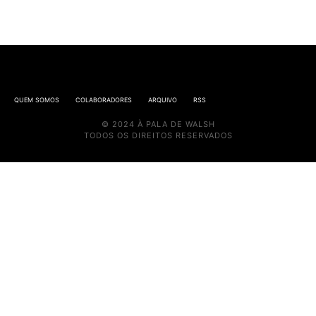
QUEM SOMOS
COLABORADORES
ARQUIVO
RSS
© 2024 À PALA DE WALSH
TODOS OS DIREITOS RESERVADOS