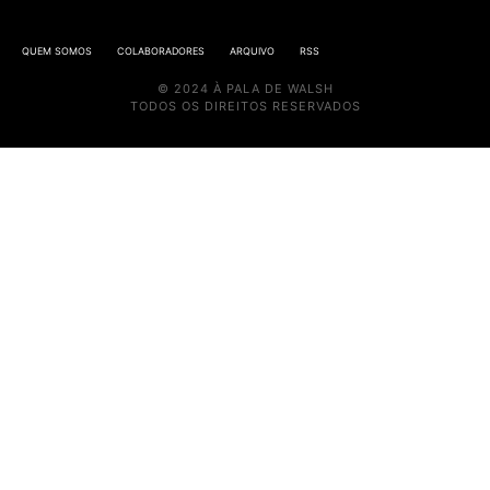
QUEM SOMOS
COLABORADORES
ARQUIVO
RSS
© 2024 À PALA DE WALSH
TODOS OS DIREITOS RESERVADOS