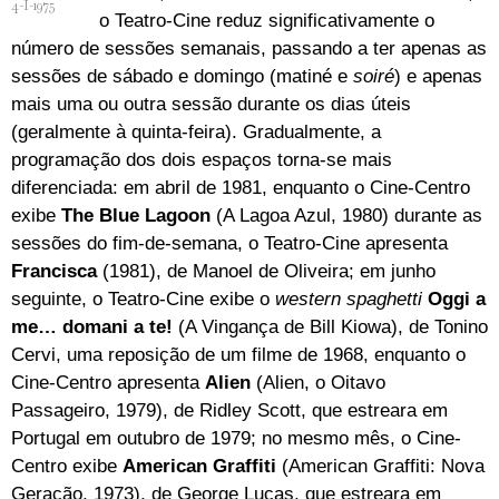
4-I-1975
o Teatro-Cine reduz significativamente o
número de sessões semanais, passando a ter apenas as
sessões de sábado e domingo (matiné e
soiré
) e apenas
mais uma ou outra sessão durante os dias úteis
(geralmente à quinta-feira). Gradualmente, a
programação dos dois espaços torna-se mais
diferenciada: em abril de 1981, enquanto o Cine-Centro
exibe
The Blue Lagoon
(A Lagoa Azul, 1980) durante as
sessões do fim-de-semana, o Teatro-Cine apresenta
Francisca
(1981), de Manoel de Oliveira; em junho
seguinte, o Teatro-Cine exibe o
western spaghetti
Oggi a
me… domani a te!
(A Vingança de Bill Kiowa), de Tonino
Cervi, uma reposição de um filme de 1968, enquanto o
Cine-Centro apresenta
Alien
(Alien, o Oitavo
Passageiro, 1979), de Ridley Scott, que estreara em
Portugal em outubro de 1979; no mesmo mês, o Cine-
Centro exibe
American Graffiti
(American Graffiti: Nova
Geração, 1973), de George Lucas, que estreara em