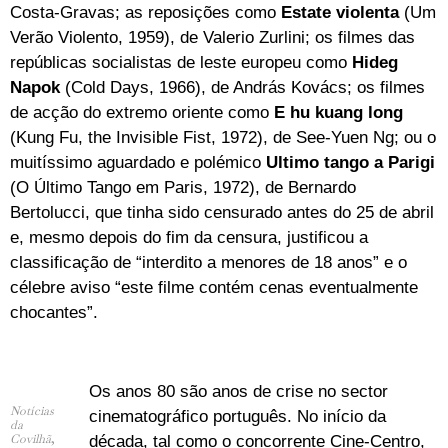
Costa-Gravas; as reposições como
Estate violenta
(Um
Verão Violento, 1959), de Valerio Zurlini; os filmes das
repúblicas socialistas de leste europeu como
Hideg
Napok
(Cold Days, 1966), de András Kovács; os filmes
de acção do extremo oriente como
E hu kuang long
(Kung Fu, the Invisible Fist, 1972), de See-Yuen Ng; ou o
muitíssimo aguardado e polémico
Ultimo tango a Parigi
(O Último Tango em Paris, 1972), de Bernardo
Bertolucci, que tinha sido censurado antes do 25 de abril
e, mesmo depois do fim da censura, justificou a
classificação de “interdito a menores de 18 anos” e o
célebre aviso “este filme contém cenas eventualmente
chocantes”.
Os anos 80 são anos de crise no sector
Notícias
cinematográfico português. No início da
da
Covilhã
,
década, tal como o concorrente Cine-Centro,