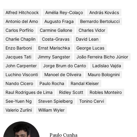
Alfred Hitchcock
Amélia Rey-Colaço
András Kovács
Antonio del Amo
Augusto Fraga
Bernardo Bertolucci
Carlos Porfírio
Carmine Gallone
Charles Vidor
Charlie Chaplin
Costa-Gravas
David Lean
Enzo Barboni
Ernst Marischka
George Lucas
Jacques Tati
Jimmy Sangster
João Ferreira Bicho Júnior
John Carpenter
Jorge Brum do Canto
Ladislao Vajda
Luchino Visconti
Manoel de Oliveira
Mauro Bolognini
Nando Cicero
Paulo Rocha
Randal Kleiser
Raul Rodrigues de Lima
Ridley Scott
Robles Monteiro
See-Yuen Ng
Steven Spielberg
Tonino Cervi
Valerio Zurlini
William Wyler
Paulo Cunha