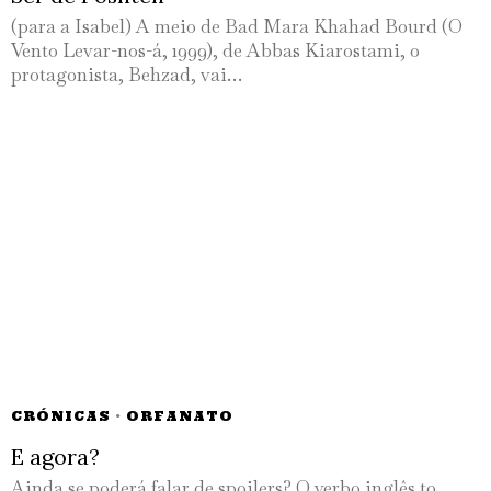
(para a Isabel) A meio de Bad Mara Khahad Bourd (O
Vento Levar-nos-á, 1999), de Abbas Kiarostami, o
protagonista, Behzad, vai…
CRÓNICAS
·
ORFANATO
E agora?
Ainda se poderá falar de spoilers? O verbo inglês to