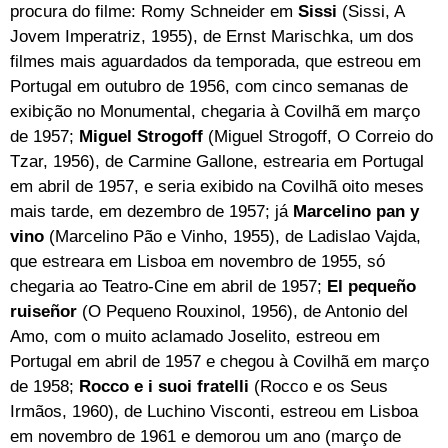
procura do filme: Romy Schneider em
Sissi
(Sissi, A
Jovem Imperatriz, 1955), de Ernst Marischka, um dos
filmes mais aguardados da temporada, que estreou em
Portugal em outubro de 1956, com cinco semanas de
exibição no Monumental, chegaria à Covilhã em março
de 1957;
Miguel Strogoff
(Miguel Strogoff, O Correio do
Tzar, 1956), de Carmine Gallone, estrearia em Portugal
em abril de 1957, e seria exibido na Covilhã oito meses
mais tarde, em dezembro de 1957; já
Marcelino pan y
vino
(Marcelino Pão e Vinho, 1955), de Ladislao Vajda,
que estreara em Lisboa em novembro de 1955, só
chegaria ao Teatro-Cine em abril de 1957;
El pequeño
ruiseñor
(O Pequeno Rouxinol, 1956), de Antonio del
Amo, com o muito aclamado Joselito, estreou em
Portugal em abril de 1957 e chegou à Covilhã em março
de 1958;
Rocco e i suoi fratelli
(Rocco e os Seus
Irmãos, 1960), de Luchino Visconti, estreou em Lisboa
em novembro de 1961 e demorou um ano (março de