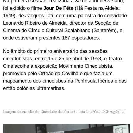
Na primeira sessão, realizada a 30 de abril desse ano,
foi exibido o filme
Jour De Fête
(Há Festa na Aldeia,
1949), de Jacques Tati, com uma palestra do convidado
Leonardo Ribeiro de Almeida, director da Secção de
Cinema do Círculo Cultural Scalabitano (Santarém), e
onde estiveram presentes 187 espetadores.
No âmbito do primeiro aniversário das sessões
cineclubistas, entre 15 e 25 de abril de 1958, o Teatro-
Cine acolhe a exposição Movimento Cineclubista,
promovida pelo Orfeão da Covilhã e que fazia um
mapeamento dos cineclubes da Península Ibérica e das
então colónias ultramarinas.
Imagem do espólio do Cineclube do Porto (quota G-02/2’016-CCP-243(3)-10)