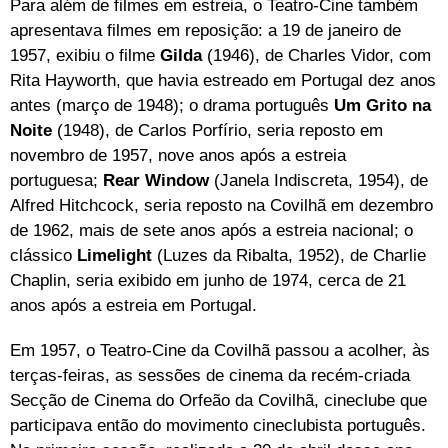
Para além de filmes em estreia, o Teatro-Cine também
apresentava filmes em reposição: a 19 de janeiro de
1957, exibiu o filme
Gilda
(1946), de Charles Vidor, com
Rita Hayworth, que havia estreado em Portugal dez anos
antes (março de 1948); o drama português
Um Grito na
Noite
(1948), de Carlos Porfírio, seria reposto em
novembro de 1957, nove anos após a estreia
portuguesa;
Rear Window
(Janela Indiscreta, 1954), de
Alfred Hitchcock, seria reposto na Covilhã em dezembro
de 1962, mais de sete anos após a estreia nacional; o
clássico
Limelight
(Luzes da Ribalta, 1952), de Charlie
Chaplin, seria exibido em junho de 1974, cerca de 21
anos após a estreia em Portugal.
Em 1957, o Teatro-Cine da Covilhã passou a acolher, às
terças-feiras, as sessões de cinema da recém-criada
Secção de Cinema do Orfeão da Covilhã, cineclube que
participava então do movimento cineclubista português.