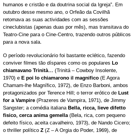
humanos e cristão e da doutrina social da Igreja”. Em
outubro desse mesmo ano, o Orfeão da Covilhã
retomava as suas actividades com as sessões
cineclubistas (apenas duas por mês), mas transitava do
Teatro-Cine para o Cine-Centro, trazendo outros públicos
para a nova sala.
O período revolucionário foi bastante eclético, fazendo
conviver filmes tão díspares como os populares
Lo
chiamavano Trinità…
(Trinitá – Cowboy Insolente,
1970) e
E poi lo chiamarono il magnifico
(E Agora
Chamam-lhe Magnífico, 1972), de Enzo Barboni, ambos
protagonizados por Terence Hill; o terror erótico de
Lust
for a Vampire
(Prazeres de Vampira, 1971), de Jimmy
Sangster; a comédia italiana
Bella, ricca, lieve difetto
fisico, cerca anima gemella
(Bela, rica, com pequeno
defeito físico, aceita cavalheiro, 1973), de Nando Cicero;
o thriller político
Z
(Z – A Orgia do Poder, 1969), de