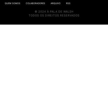
QUEM SOMOS
COLABORADORES
ARQUIVO
RSS
© 2024 À PALA DE WALSH
TODOS OS DIREITOS RESERVADOS