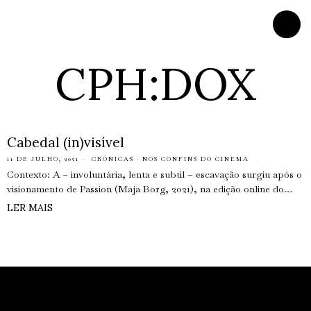
CPH:DOX
Cabedal (in)visível
11 DE JULHO, 2021
CRÓNICAS
·
NOS CONFINS DO CINEMA
Contexto: A – involuntária, lenta e subtil – escavação surgiu após o
visionamento de Passion (Maja Borg, 2021), na edição online do…
LER MAIS