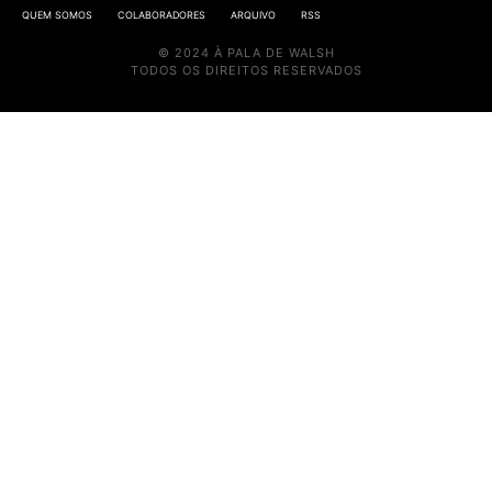
QUEM SOMOS
COLABORADORES
ARQUIVO
RSS
© 2024 À PALA DE WALSH
TODOS OS DIREITOS RESERVADOS