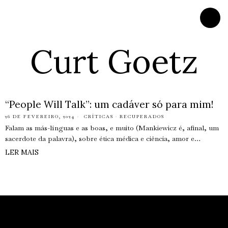
Curt Goetz
“People Will Talk”: um cadáver só para mim!
26 DE FEVEREIRO, 2024
CRÍTICAS
·
RECUPERADOS
Falam as más-línguas e as boas, e muito (Mankiewicz é, afinal, um
sacerdote da palavra), sobre ética médica e ciência, amor e…
LER MAIS