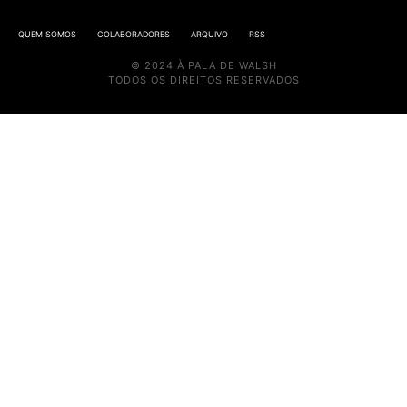
QUEM SOMOS
COLABORADORES
ARQUIVO
RSS
© 2024 À PALA DE WALSH
TODOS OS DIREITOS RESERVADOS