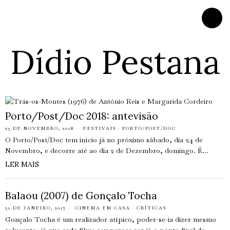
Dídio Pestana
Porto/Post/Doc 2018: antevisão
23 DE NOVEMBRO, 2018
FESTIVAIS
·
PORTO/POST/DOC
O Porto/Post/Doc tem início já no próximo sábado, dia 24 de
Novembro, e decorre até ao dia 2 de Dezembro, domingo. É…
LER MAIS
Balaou (2007) de Gonçalo Tocha
31 DE JANEIRO, 2017
CINEMA EM CASA
·
CRÍTICAS
Gonçalo Tocha é um realizador atípico, poder-se-ia dizer mesmo