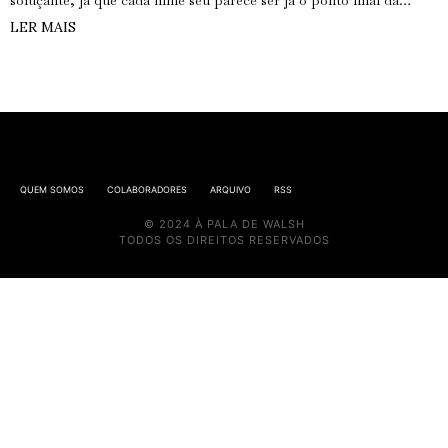
soluçante, já que cada filme seu parece ser já o ponto final da…
LER MAIS
QUEM SOMOS
COLABORADORES
ARQUIVO
RSS
© 2024 À PALA DE WALSH
TODOS OS DIREITOS RESERVADOS