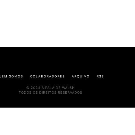
UEM SOMOS
COLABORADORES
ARQUIVO
RSS
© 2024 À PALA DE WALSH
TODOS OS DIREITOS RESERVADOS