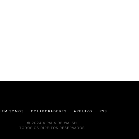
UEM SOMOS
COLABORADORES
ARQUIVO
RSS
© 2024 À PALA DE WALSH
TODOS OS DIREITOS RESERVADOS