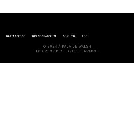
QUEM SOMOS
COLABORADORES
ARQUIVO
RSS
© 2024 À PALA DE WALSH
TODOS OS DIREITOS RESERVADOS