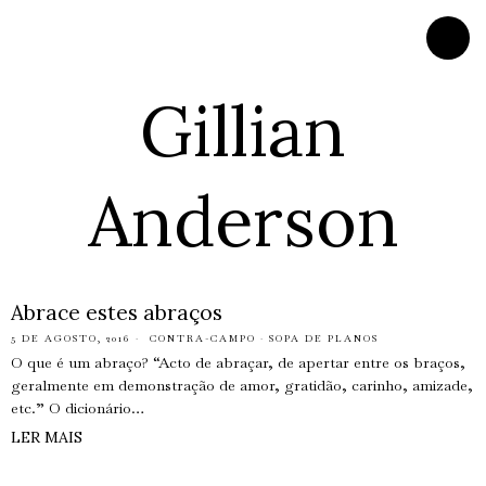
Gillian
Anderson
Abrace estes abraços
5 DE AGOSTO, 2016
CONTRA-CAMPO
·
SOPA DE PLANOS
O que é um abraço? “Acto de abraçar, de apertar entre os braços,
geralmente em demonstração de amor, gratidão, carinho, amizade,
etc.” O dicionário…
LER MAIS