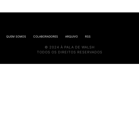
QUEM SOMOS
COLABORADORES
ARQUIVO
RSS
© 2024 À PALA DE WALSH
TODOS OS DIREITOS RESERVADOS