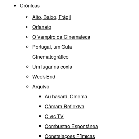
Crónicas
Alto, Baixo, Frágil
Orfanato
O Vampiro da Cinemateca
Portugal, um Guia
Cinematográfico
Um lugar na coxia
Week-End
Arquivo
Au hasard, Cinema
Câmara Reflexiva
Civic TV
Combustão Espontânea
Constelações Fílmicas