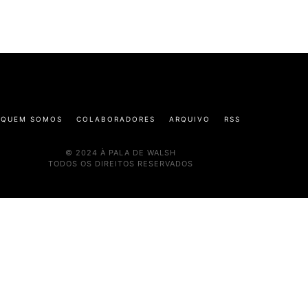
QUEM SOMOS
COLABORADORES
ARQUIVO
RSS
© 2024 À PALA DE WALSH
TODOS OS DIREITOS RESERVADOS