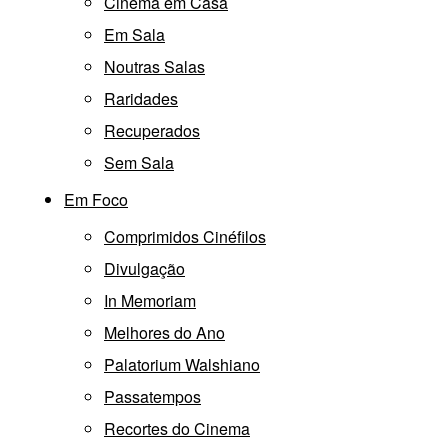
Cinema em Casa
Em Sala
Noutras Salas
Raridades
Recuperados
Sem Sala
Em Foco
Comprimidos Cinéfilos
Divulgação
In Memoriam
Melhores do Ano
Palatorium Walshiano
Passatempos
Recortes do Cinema