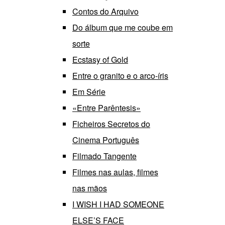
Contos do Arquivo
Do álbum que me coube em
sorte
Ecstasy of Gold
Entre o granito e o arco-íris
Em Série
«Entre Parêntesis»
Ficheiros Secretos do
Cinema Português
Filmado Tangente
Filmes nas aulas, filmes
nas mãos
I WISH I HAD SOMEONE
ELSE’S FACE