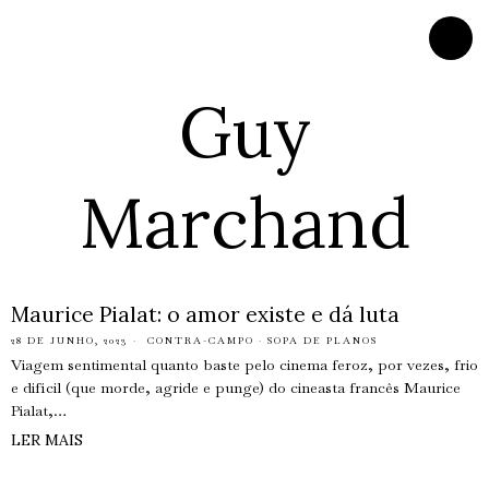
Guy
Marchand
Maurice Pialat: o amor existe e dá luta
28 DE JUNHO, 2023
CONTRA-CAMPO
·
SOPA DE PLANOS
Viagem sentimental quanto baste pelo cinema feroz, por vezes, frio
e difícil (que morde, agride e punge) do cineasta francês Maurice
Pialat,…
LER MAIS