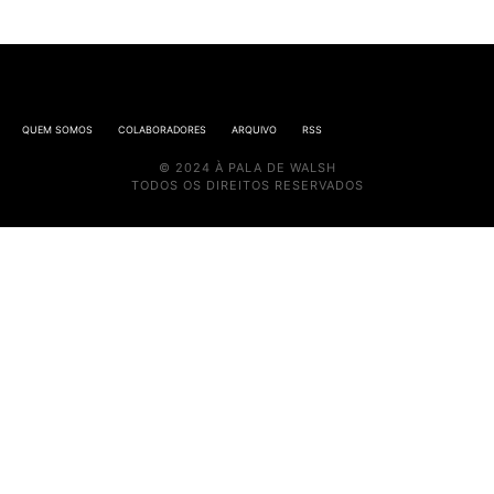
QUEM SOMOS
COLABORADORES
ARQUIVO
RSS
© 2024 À PALA DE WALSH
TODOS OS DIREITOS RESERVADOS