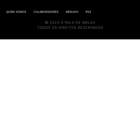
QUEM SOMOS
COLABORADORES
ARQUIVO
RSS
© 2024 À PALA DE WALSH
TODOS OS DIREITOS RESERVADOS