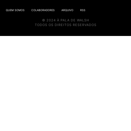
QUEM SOMOS
COLABORADORES
ARQUIVO
RSS
© 2024 À PALA DE WALSH
TODOS OS DIREITOS RESERVADOS