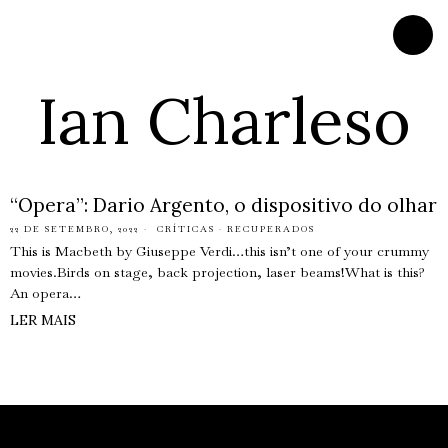
Ian Charleso
“Opera”: Dario Argento, o dispositivo do olhar
22 DE SETEMBRO, 2022
CRÍTICAS
·
RECUPERADOS
This is Macbeth by Giuseppe Verdi…this isn’t one of your crummy
movies.Birds on stage, back projection, laser beams!What is this?
An opera…
LER MAIS