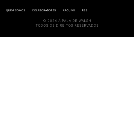
QUEM SOMOS
COLABORADORES
ARQUIVO
RSS
© 2024 À PALA DE WALSH
TODOS OS DIREITOS RESERVADOS