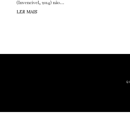
(Invencível, 2014) não…
LER MAIS
Q