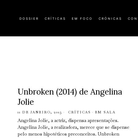
DOSSIER
CRÍTICAS
EM FOCO
CRÓNICAS
CON
Unbroken (2014) de Angelina
Jolie
11 DE JANEIRO, 2015
CRÍTICAS
·
EM SALA
Angelina Jolie, a actriz, dispensa apresentações.
Angelina Jolie, a realizadora, merece que se dispense
pelo menos hipotéticos preconceitos. Unbroken