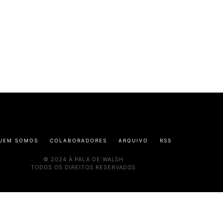
UEM SOMOS
COLABORADORES
ARQUIVO
RSS
© 2024 À PALA DE WALSH
TODOS OS DIREITOS RESERVADOS