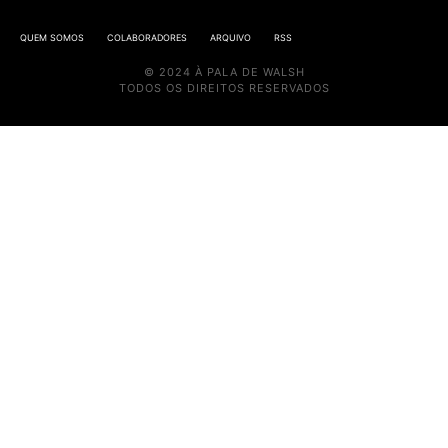
QUEM SOMOS
COLABORADORES
ARQUIVO
RSS
© 2024 À PALA DE WALSH
TODOS OS DIREITOS RESERVADOS