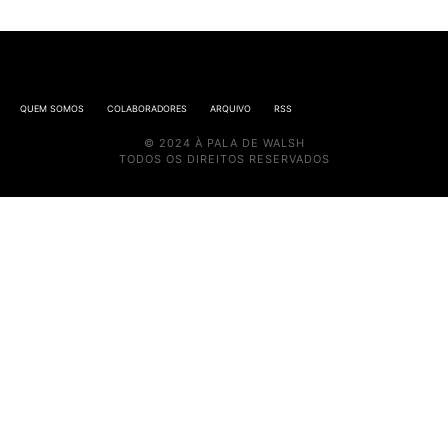
QUEM SOMOS
COLABORADORES
ARQUIVO
RSS
© 2024 À PALA DE WALSH
TODOS OS DIREITOS RESERVADOS