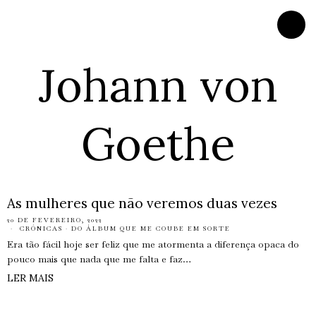
Johann von
Goethe
As mulheres que não veremos duas vezes
20 DE FEVEREIRO, 2022
CRÓNICAS
·
DO ÁLBUM QUE ME COUBE EM SORTE
Era tão fácil hoje ser feliz que me atormenta a diferença opaca do
pouco mais que nada que me falta e faz…
LER MAIS