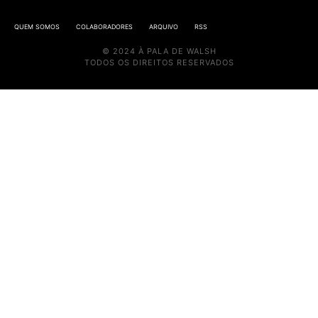
QUEM SOMOS
COLABORADORES
ARQUIVO
RSS
© 2024 À PALA DE WALSH
TODOS OS DIREITOS RESERVADOS