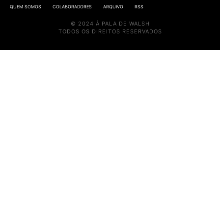
QUEM SOMOS
COLABORADORES
ARQUIVO
RSS
© 2024 À PALA DE WALSH
TODOS OS DIREITOS RESERVADOS