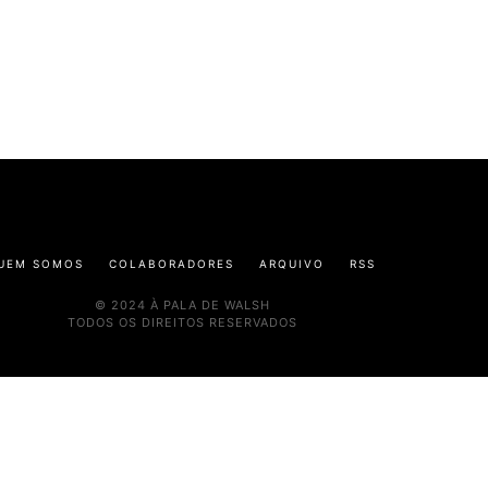
UEM SOMOS
COLABORADORES
ARQUIVO
RSS
© 2024 À PALA DE WALSH
TODOS OS DIREITOS RESERVADOS