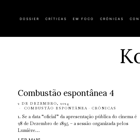
DOSSIER
CRÍTICAS
EM FOCO
CRÓNICAS
CON
Ko
Combustão espontânea 4
2 DE DEZEMBRO, 2024
COMBUSTÃO ESPONTÂNEA
·
CRÓNICAS
1. Se a data “oficial” da apresentação pública do cinema é
28 de Dezembro de 1895 – a sessão organizada pelos
Lumière…