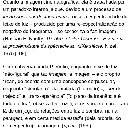
Quanto à imagem cinematográfica, ela é trabalhada por
um paradoxo interno já que, devido a um processo de
incarnação por desincarnação
, nela, a espectralidade do
feixe de luz – produzido por uma re-espectralização do
negativo do fotograma – se corporiza e faz imagem
(Hassan El Noutty,
Théâtre et Pré-Cinéma – Essai sur
la problématique du spéctacle au XIXe siècle,
Nizet,
1976 [109]).
Como observa ainda P. Virilio, enquanto feixe de luz
“não-figural” que
faz imagem
, a imagem – e o próprio
“real”, de acordo com uma concepção corpuscular,
enquanto “simulacro”, da matéria (Lucrécio) -, “ser do
trajecto” e “trans-aparência” (“o plano da imanência é
todo ele luz”, observa Deleuze), consistiria sempre, para
lá de um jogo de relações entre luz e sombra, numa
paragem
, e em certa medida
estadia
(dela própria, do
seu espectro), na imagem (
op.cit.
[156]).