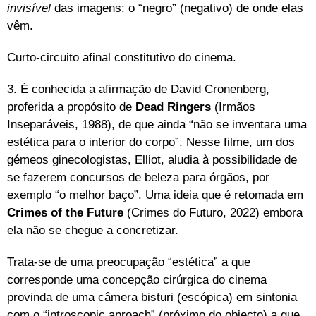
invisível
das imagens: o “negro” (negativo) de onde elas
vêm.
Curto-circuito afinal constitutivo do cinema.
3. É conhecida a afirmação de David Cronenberg,
proferida a propósito de
Dead Ringers
(Irmãos
Inseparáveis, 1988), de que ainda “não se inventara uma
estética para o interior do corpo”. Nesse filme, um dos
gémeos ginecologistas, Elliot, aludia à possibilidade de
se fazerem concursos de beleza para órgãos, por
exemplo “o melhor baço”. Uma ideia que é retomada em
Crimes of the Future
(Crimes do Futuro, 2022) embora
ela não se chegue a concretizar.
Trata-se de uma preocupação “estética” a que
corresponde uma concepção cirúrgica do cinema
provinda de uma câmera bisturi (escópica) em sintonia
com o “introscopic aproach” (próximo do objecto) a que