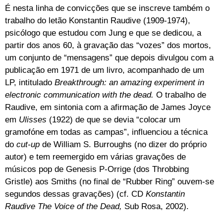
É nesta linha de convicções que se inscreve também o
trabalho do letão Konstantin Raudive (1909-1974),
psicólogo que estudou com Jung e que se dedicou, a
partir dos anos 60, à gravação das “vozes” dos mortos,
um conjunto de “mensagens” que depois divulgou com a
publicação em 1971 de um livro, acompanhado de um
LP, intitulado
Breakthrough: an amazing experiment in
electronic communication with the dead.
O trabalho de
Raudive, em sintonia com a afirmação de James Joyce
em
Ulisses
(1922) de que se devia “colocar um
gramofóne em todas as campas”, influenciou a técnica
do
cut-up
de William S. Burroughs (no dizer do próprio
autor) e tem reemergido em várias gravações de
músicos pop de Genesis P-Orrige (dos Throbbing
Gristle) aos Smiths (no final de “Rubber Ring” ouvem-se
segundos dessas gravações) (cf. CD
Konstantin
Raudive The Voice of the Dead,
Sub Rosa, 2002).