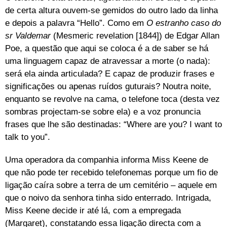
de certa altura ouvem-se gemidos do outro lado da linha
e depois a palavra “Hello”. Como em
O estranho caso do
sr Valdemar
(Mesmeric revelation [1844]) de Edgar Allan
Poe, a questão que aqui se coloca é a de saber se há
uma linguagem capaz de atravessar a morte (o nada):
será ela ainda articulada? E capaz de produzir frases e
significações ou apenas ruídos guturais? Noutra noite,
enquanto se revolve na cama, o telefone toca (desta vez
sombras projectam-se sobre ela) e a voz pronuncia
frases que lhe são destinadas: “Where are you? I want to
talk to you”.
Uma operadora da companhia informa Miss Keene de
que não pode ter recebido telefonemas porque um fio de
ligação caíra sobre a terra de um cemitério – aquele em
que o noivo da senhora tinha sido enterrado. Intrigada,
Miss Keene decide ir até lá, com a empregada
(Margaret), constatando essa ligação directa com a