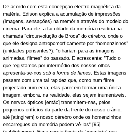
De acordo com esta concepção electro-magnética da
matéria, Edison explica a acumulação de impressões
(imagens, sensações) na memória através do modelo do
cinema. Para ele, a faculdade da memória residiria na
chamada “circunvolução de Broca” do cérebro, onde o
que ele designa antropomorficamente por “homenzinhos”
(unidades pensantes?), “olhariam para as imagens
animadas, filmes” do passado. E acrescenta: ”Tudo o
que registamos por intermédio dos nossos olhos
apresenta-se-nos
sob a forma de filmes
. Estas imagens
passam com uma tal rapidez que, como num filme
projectado num ecrã, elas parecem formar uma única
imagem, embora, na realidade, elas sejam inumeráveis.
Os nervos ópticos [então] transmitem-nas, pelos
pequenos orifícios da parte da frente do nosso crânio,
até [atingirem] o nosso cérebro onde os homenzinhos
encarregues da memória podem vê-las” [95]
(sublinhamos). Essa persistência da “memória” nos