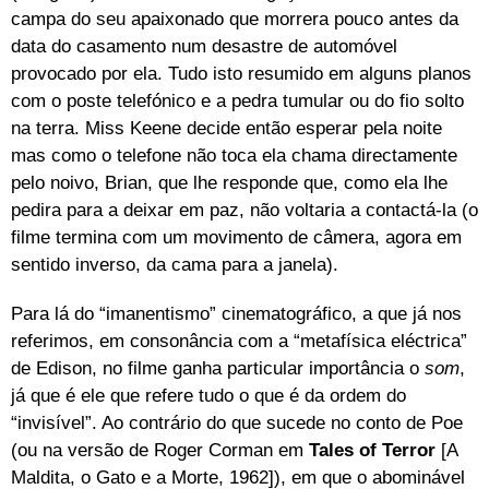
campa do seu apaixonado que morrera pouco antes da
data do casamento num desastre de automóvel
provocado por ela. Tudo isto resumido em alguns planos
com o poste telefónico e a pedra tumular ou do fio solto
na terra. Miss Keene decide então esperar pela noite
mas como o telefone não toca ela chama directamente
pelo noivo, Brian, que lhe responde que, como ela lhe
pedira para a deixar em paz, não voltaria a contactá-la (o
filme termina com um movimento de câmera, agora em
sentido inverso, da cama para a janela).
Para lá do “imanentismo” cinematográfico, a que já nos
referimos, em consonância com a “metafísica eléctrica”
de Edison, no filme ganha particular importância o
som
,
já que é ele que refere tudo o que é da ordem do
“invisível”. Ao contrário do que sucede no conto de Poe
(ou na versão de Roger Corman em
Tales of Terror
[A
Maldita, o Gato e a Morte, 1962]), em que o abominável