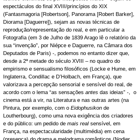
espectáculos do final XVIII/princípios do XIX
(Fantasmagoria [Robertson], Panorama [Robert Barker],
Diorama [Daguerre]), sejam as novas técnicas de
reprodução/representação do real, e em particular a
Fotografia (em 3 de Julho de 1839 Arago lê o relatório da
sua “invenção”, por Niépce e Daguerre, na Câmara dos
Deputados de Paris) -, podemos no entanto dizer que,
desde a 2ª metade do século XVIII – no quadro do
empirismo e sensualismo filosóficos (Locke e Hume, em
Inglaterra, Condillac e D’Holbach, em França), que
valorizava a percepção sensorial e sensível do real, de
acordo com o lema “as sensações
antes
das ideias” -, o
cinema está a vir, na Literatura e nas outras artes (na
Pintura, por exemplo, com o
Eidophusikon
de
Loutherbourg), como uma nova exigência dos criadores
e do público: um pedido de
mais real
sensível, em
França, na espectacularidade (multimédia) em cena
(presença) do drama e melodrama românticos (Nodier,