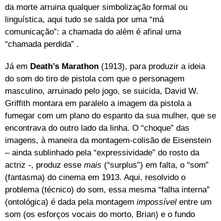
da morte arruina qualquer simbolização formal ou
linguística, aqui tudo se salda por uma “má
comunicação”: a chamada do além é afinal uma
“chamada perdida” .
Já em
Death’s Marathon
(1913), para produzir a ideia
do som do tiro de pistola com que o personagem
masculino, arruinado pelo jogo, se suicida, David W.
Griffith montara em paralelo a imagem da pistola a
fumegar com um plano do espanto da sua mulher, que se
encontrava do outro lado da linha. O “choque” das
imagens, à maneira da montagem-colisão de Eisenstein
– ainda sublinhado pela “expressividade” do rosto da
actriz -, produz esse
mais
(“surplus”) em falta, o “som”
(fantasma) do cinema em 1913. Aqui, resolvido o
problema (técnico) do som, essa mesma “falha interna”
(ontológica) é dada pela montagem
impossível
entre um
som (os esforços vocais do morto, Brian) e o fundo