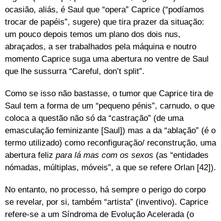
ocasião, aliás, é Saul que “opera” Caprice (“podíamos
trocar de papéis”, sugere) que tira prazer da situação:
um pouco depois temos um plano dos dois nus,
abraçados, a ser trabalhados pela máquina e noutro
momento Caprice suga uma abertura no ventre de Saul
que lhe sussurra “Careful, don’t split”.
Como se isso não bastasse, o tumor que Caprice tira de
Saul tem a forma de um “pequeno pénis”, carnudo, o que
coloca a questão não só da “castração” (de uma
emasculação feminizante [Saul]) mas a da “ablação” (é o
termo utilizado) como reconfiguração/ reconstrução, uma
abertura feliz
para lá mas com os sexos
(as “entidades
nómadas, múltiplas, móveis”, a que se refere Orlan [42]).
No entanto, no processo, há sempre o perigo do corpo
se revelar, por si, também “artista” (inventivo). Caprice
refere-se a um Síndroma de Evolução Acelerada (o