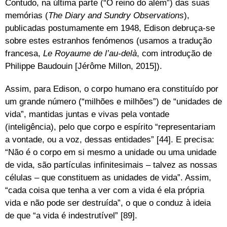
Contudo, na última parte (“O reino do além”) das suas
memórias (
The Diary and Sundry Observations
),
publicadas postumamente em 1948, Edison debruça-se
sobre estes estranhos fenómenos (usamos a tradução
francesa,
Le Royaume de l’au-delà
, com introdução de
Philippe Baudouin [Jérôme Millon, 2015]).
Assim, para Edison, o corpo humano era constituído por
um grande número (“milhões e milhões”) de “unidades de
vida”, mantidas juntas e vivas pela vontade
(inteligência), pelo que corpo e espírito “representariam
a vontade, ou a voz, dessas entidades” [44]. E precisa:
“Não é o corpo em si mesmo a unidade ou uma unidade
de vida, são partículas infinitesimais – talvez as nossas
células – que constituem as unidades de vida”. Assim,
“cada coisa que tenha a ver com a vida é ela própria
vida e não pode ser destruída”, o que o conduz à ideia
de que “a vida é indestrutível” [89].