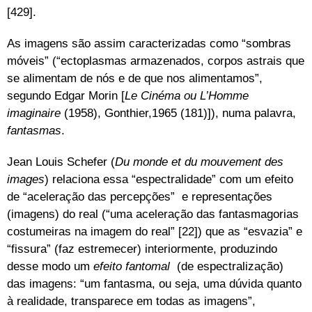
[429].
As imagens são assim caracterizadas como “sombras
móveis” (“ectoplasmas armazenados, corpos astrais que
se alimentam de nós e de que nos alimentamos”,
segundo Edgar Morin [
Le Cinéma ou L’Homme
imaginaire
(1958), Gonthier,1965 (181)]), numa palavra,
fantasmas
.
Jean Louis Schefer (
Du monde et du mouvement des
images
) relaciona essa “espectralidade” com um efeito
de “aceleração das percepções” e representações
(imagens) do real (“uma aceleração das fantasmagorias
costumeiras na imagem do real” [22]) que as “esvazia” e
“fissura” (faz estremecer) interiormente, produzindo
desse modo um
efeito fantomal
(de espectralização)
das imagens: “um fantasma, ou seja, uma dúvida quanto
à realidade, transparece em todas as imagens”,