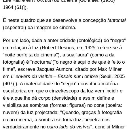
Élie Faure em
Fonction du Cinéma
[Gonthier, (1953)
1964 (61)]).
É neste quadro que se desenvolve a concepção
fantomal
(espectral) da imagem de cinema.
Por um lado, dada a anterioridade (ontológica) do “negro”
em relação à luz (Robert Desnos, em 1925, refere-se à
“noite perfeita do cinema”), a sua “aura” (como a da
fotografia) é “nocturna”(“o negro é aquilo de que é feito o
filme”, escreve Jacques Aumont, citado por Max Milner
em
L’ envers du visible – Essais sur l’ombre
[Seuil, 2005
(407)]). A materialidade do “negro” constitui a matéria
escultórica em que o cinzel/escopo da luz vem incidir e
é ela que lhe dá corpo (densidade) e assim define e
visibiliza as sombras (formas: figuras) no cone (poeira:
nuvem) da luz projectada: ”Quando, graças à fotografia
ou ao cinema, a sombra se torna luz, penetramos
verdadeiramente no
outro lado do visível
”, conclui Milner