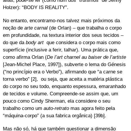
aliás, pode-se ler (como num dos “truísmos” de Jenny
Holzer): “BODY IS REALITY”.
No entanto, encontramo-nos talvez mais próximos da
noção de
arte carnal
(de Orlan) – que trabalha o corpo
em profundidade, na textura interior dos seus tecidos –
do que da
body art
que considera o corpo mais como
superfície (inclusive a ferir, talhar). Uma prática que,
como afirma Orlan (
De l’art charnel au baiser de l’artiste
[Jean-Michel Place, 1997]), subverte o lema do Génesis
(“no princípio era o Verbo”), afirmando que “a carne se
torna verbo” [2], ou seja, que aceita a matéria plástica
do corpo no seu todo, enquanto espessura, emaranhado
de tecidos e volume. Compreende-se assim que, um
pouco como Cindy Sherman, ela considere o seu
trabalho como um
auto-retrato
mas agora feito pela
“máquina-corpo” (a sua fabrica orgânica) [39b].
Mas não só, há que também questionar a dimensão