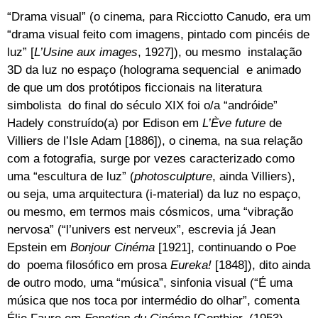
“Drama visual” (o cinema, para Ricciotto Canudo, era um
“drama visual feito com imagens, pintado com pincéis de
luz” [
L’Usine aux images
, 1927]), ou mesmo instalação
3D da luz no espaço (holograma sequencial e animado
de que um dos protótipos ficcionais na literatura
simbolista do final do século XIX foi o/a “andróide”
Hadely construído(a) por Edison em
L’Ève future
de
Villiers de l’Isle Adam [1886]), o cinema, na sua relação
com a fotografia, surge por vezes caracterizado como
uma “escultura de luz” (
photosculpture
, ainda Villiers),
ou seja, uma arquitectura (i-material) da luz no espaço,
ou mesmo, em termos mais cósmicos, uma “vibração
nervosa” (“l’univers est nerveux”, escrevia já Jean
Epstein em
Bonjour Cinéma
[1921], continuando o Poe
do poema filosófico em prosa
Eureka!
[1848]), dito ainda
de outro modo, uma “música”, sinfonia visual (“É uma
música que nos toca por intermédio do olhar”, comenta