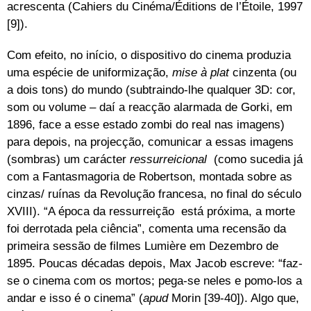
acrescenta (Cahiers du Cinéma/Éditions de l’Étoile, 1997
[9]).
Com efeito, no início, o dispositivo do cinema produzia
uma espécie de uniformização,
mise à plat
cinzenta (ou
a dois tons) do mundo (subtraindo-lhe qualquer 3D: cor,
som ou volume – daí a reacção alarmada de Gorki, em
1896, face a esse estado zombi do real nas imagens)
para depois, na projecção, comunicar a essas imagens
(sombras) um carácter
ressurreicional
(como sucedia já
com a Fantasmagoria de Robertson, montada sobre as
cinzas/ ruínas da Revolução francesa, no final do século
XVIII). “A época da ressurreição está próxima, a morte
foi derrotada pela ciência”, comenta uma recensão da
primeira sessão de filmes Lumière em Dezembro de
1895. Poucas décadas depois, Max Jacob escreve: “faz-
se o cinema com os mortos; pega-se neles e pomo-los a
andar e isso é o cinema” (
apud
Morin [39-40]). Algo que,