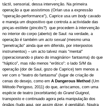
táctil, sensorial, dessa intervenção. Na primeira
operação a que assistimos (Orlan usa a expressão
“operação-performance”), Caprice usa um
body
cavado
e maneja um dispositivo que controla a actividade das
pinças-estilete (pincéis?) que procedem à intervenção
no interior do corpo (aberto) de Saul: na verdade, a
operação é também um
acto sexual
(mesmo uma
“penetração” ainda que em diferido, por interpostos
instrumentos) – um acto talvez mais “mental”
(operacionando o plano do imaginário= fantasma) do que
“háptico”, mas não menos “erótico”: o lado S/M da
operação (dor de Saul, gozo de Caprice) tem menos a
ver com o “teatro do fantasma” (lugar de criação de
cenas do desejo, como em
A Dangerous Method
(Um
Método Perigoso, 2011) do que, arriscamos, com uma
espécie de teatro (exorbitante) do
Grand Guignol
,
transposto e continuado agora pela manipulação dos
órgãos (tudo aqui, por assim dizer, é
genitália
). Noutra