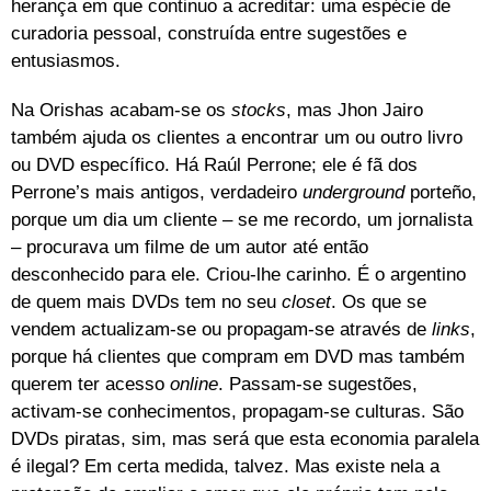
herança em que continuo a acreditar: uma espécie de
curadoria pessoal, construída entre sugestões e
entusiasmos.
Na Orishas acabam-se os
stocks
, mas Jhon Jairo
também ajuda os clientes a encontrar um ou outro livro
ou DVD específico. Há Raúl Perrone; ele é fã dos
Perrone’s mais antigos, verdadeiro
underground
porteño,
porque um dia um cliente – se me recordo, um jornalista
– procurava um filme de um autor até então
desconhecido para ele. Criou-lhe carinho. É o argentino
de quem mais DVDs tem no seu
closet
. Os que se
vendem actualizam-se ou propagam-se através de
links
,
porque há clientes que compram em DVD mas também
querem ter acesso
online
. Passam-se sugestões,
activam-se conhecimentos, propagam-se culturas. São
DVDs piratas, sim, mas será que esta economia paralela
é ilegal? Em certa medida, talvez. Mas existe nela a