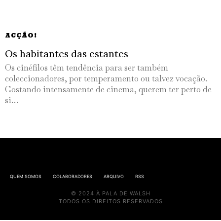
ACÇÃO!
Os habitantes das estantes
Os cinéfilos têm tendência para ser também
coleccionadores, por temperamento ou talvez vocação.
Gostando intensamente de cinema, querem ter perto de
si…
QUEM SOMOS
COLABORADORES
ARQUIVO
RSS
© 2024 À PALA DE WALSH
TODOS OS DIREITOS RESERVADOS