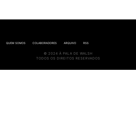
QUEM SOMOS
COLABORADORES
ARQUIVO
RSS
© 2024 À PALA DE WALSH
TODOS OS DIREITOS RESERVADOS