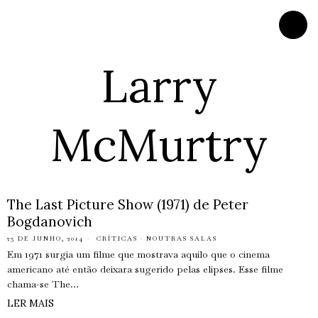
Larry
McMurtry
The Last Picture Show (1971) de Peter
Bogdanovich
23 DE JUNHO, 2014
CRÍTICAS
·
NOUTRAS SALAS
Em 1971 surgia um filme que mostrava aquilo que o cinema
americano até então deixara sugerido pelas elipses. Esse filme
chama-se The…
LER MAIS