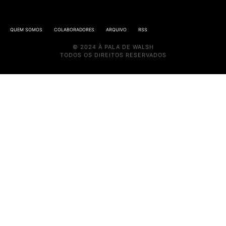
QUEM SOMOS
COLABORADORES
ARQUIVO
RSS
© 2024 À PALA DE WALSH
TODOS OS DIREITOS RESERVADOS