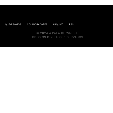
QUEM SOMOS
COLABORADORES
ARQUIVO
RSS
© 2024 À PALA DE WALSH
TODOS OS DIREITOS RESERVADOS