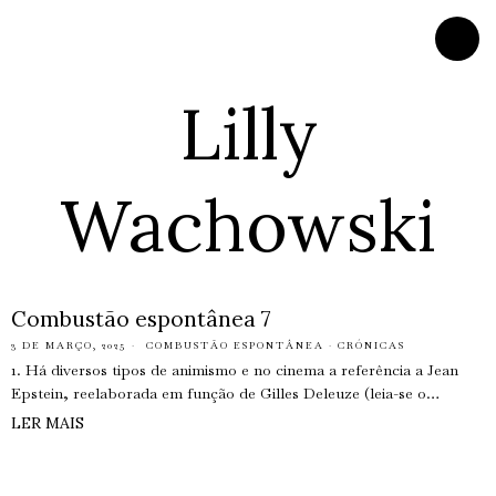
Lilly
Wachowski
Combustão espontânea 7
3 DE MARÇO, 2025
COMBUSTÃO ESPONTÂNEA
·
CRÓNICAS
1. Há diversos tipos de animismo e no cinema a referência a Jean
Epstein, reelaborada em função de Gilles Deleuze (leia-se o…
LER MAIS