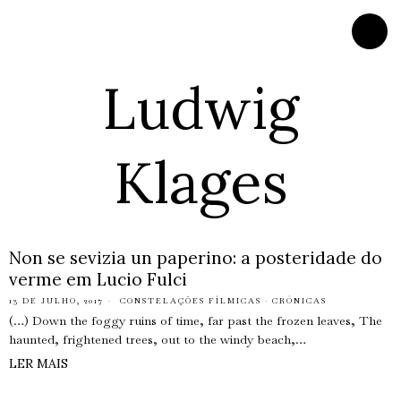
Ludwig
Klages
Non se sevizia un paperino: a posteridade do
verme em Lucio Fulci
13 DE JULHO, 2017
CONSTELAÇÕES FÍLMICAS
·
CRÓNICAS
(…) Down the foggy ruins of time, far past the frozen leaves, The
haunted, frightened trees, out to the windy beach,…
LER MAIS