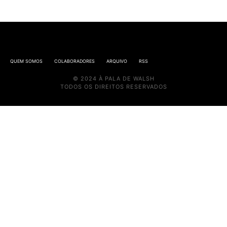
QUEM SOMOS
COLABORADORES
ARQUIVO
RSS
© 2024 À PALA DE WALSH
TODOS OS DIREITOS RESERVADOS