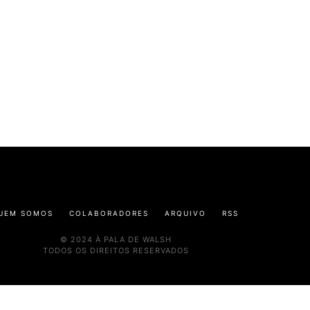
UEM SOMOS
COLABORADORES
ARQUIVO
RSS
© 2024 À PALA DE WALSH
TODOS OS DIREITOS RESERVADOS