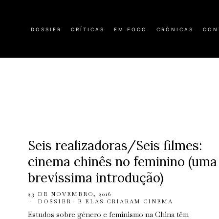
DOSSIER
CRÍTICAS
EM FOCO
CRÓNICAS
CON
Seis realizadoras/Seis filmes:
cinema chinês no feminino (uma
brevíssima introdução)
23 DE NOVEMBRO, 2016
DOSSIER
·
E ELAS CRIARAM CINEMA
Estudos sobre género e feminismo na China têm