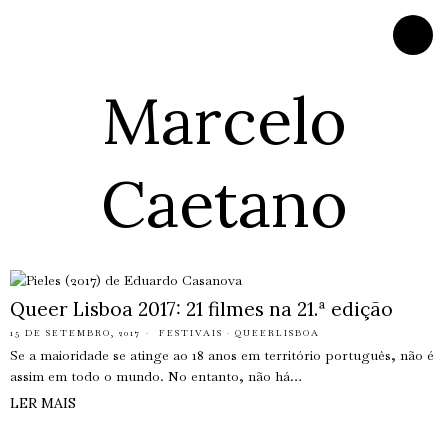
Marcelo
Caetano
Queer Lisboa 2017: 21 filmes na 21.ª edição
15 DE SETEMBRO, 2017
FESTIVAIS
·
QUEERLISBOA
Se a maioridade se atinge ao 18 anos em território português, não é
assim em todo o mundo. No entanto, não há…
LER MAIS