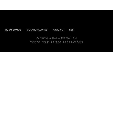
QUEM SOMOS
COLABORADORES
ARQUIVO
RSS
© 2024 À PALA DE WALSH
TODOS OS DIREITOS RESERVADOS