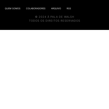
QUEM SOMOS
COLABORADORES
ARQUIVO
RSS
© 2024 À PALA DE WALSH
TODOS OS DIREITOS RESERVADOS