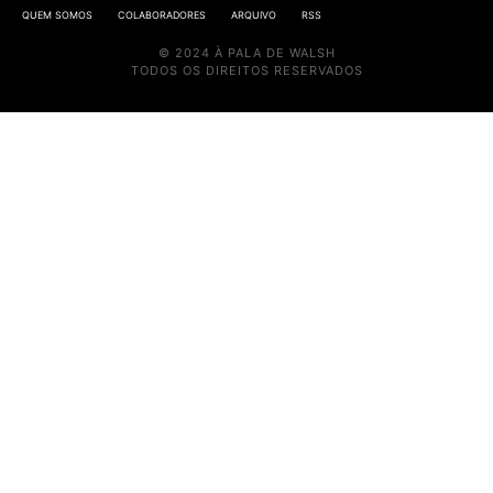
QUEM SOMOS
COLABORADORES
ARQUIVO
RSS
© 2024 À PALA DE WALSH
TODOS OS DIREITOS RESERVADOS