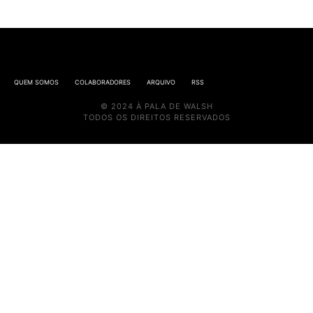
QUEM SOMOS
COLABORADORES
ARQUIVO
RSS
© 2024 À PALA DE WALSH
TODOS OS DIREITOS RESERVADOS