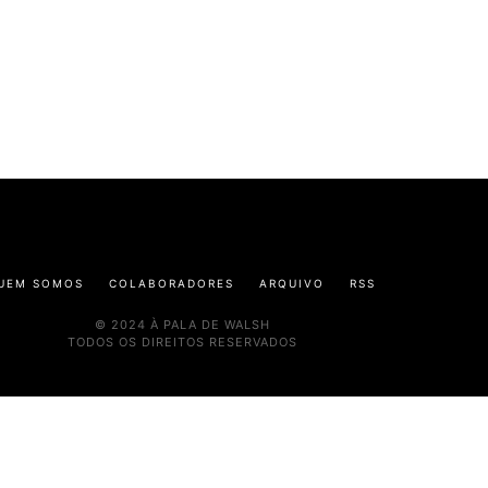
UEM SOMOS
COLABORADORES
ARQUIVO
RSS
© 2024 À PALA DE WALSH
TODOS OS DIREITOS RESERVADOS