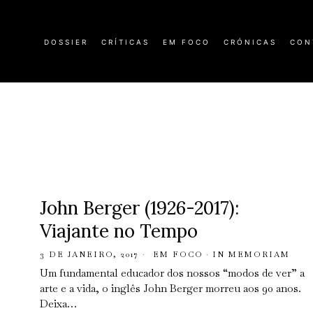
DOSSIER
CRÍTICAS
EM FOCO
CRÓNICAS
CON
John Berger (1926-2017):
Viajante no Tempo
3 DE JANEIRO, 2017
EM FOCO
·
IN MEMORIAM
Um fundamental educador dos nossos “modos de ver” a
arte e a vida, o inglês John Berger morreu aos 90 anos.
Deixa…