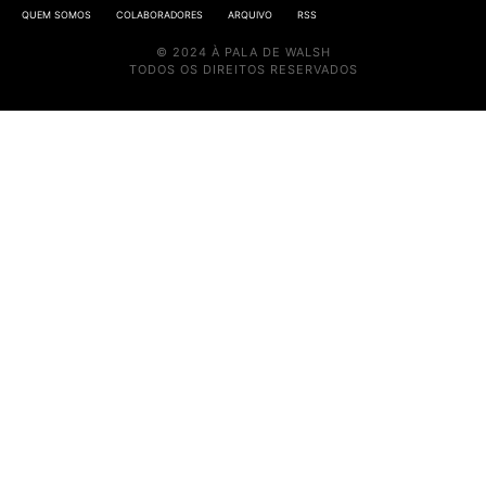
QUEM SOMOS
COLABORADORES
ARQUIVO
RSS
© 2024 À PALA DE WALSH
TODOS OS DIREITOS RESERVADOS