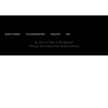
QUEM SOMOS
COLABORADORES
ARQUIVO
RSS
© 2024 À PALA DE WALSH
TODOS OS DIREITOS RESERVADOS