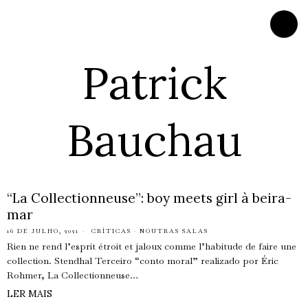
Patrick
Bauchau
“La Collectionneuse”: boy meets girl à beira-
mar
16 DE JULHO, 2021
CRÍTICAS
·
NOUTRAS SALAS
Rien ne rend l’esprit étroit et jaloux comme l’habitude de faire une
collection. Stendhal Terceiro “conto moral” realizado por Éric
Rohmer, La Collectionneuse…
LER MAIS