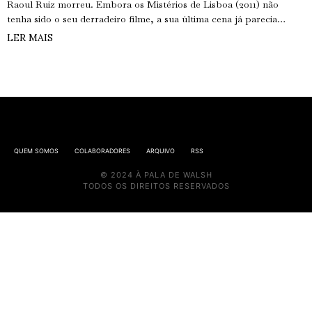
Raoul Ruiz morreu. Embora os Mistérios de Lisboa (2011) não
tenha sido o seu derradeiro filme, a sua última cena já parecia…
LER MAIS
QUEM SOMOS
COLABORADORES
ARQUIVO
RSS
© 2024 À PALA DE WALSH
TODOS OS DIREITOS RESERVADOS