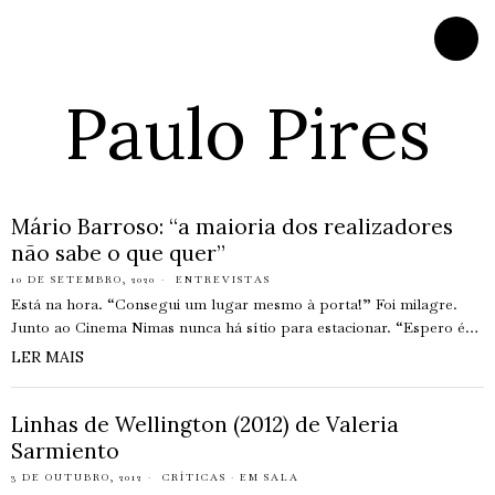
Paulo Pires
Mário Barroso: “a maioria dos realizadores
não sabe o que quer”
10 DE SETEMBRO, 2020
ENTREVISTAS
Está na hora. “Consegui um lugar mesmo à porta!” Foi milagre.
Junto ao Cinema Nimas nunca há sítio para estacionar. “Espero é…
LER MAIS
Linhas de Wellington (2012) de Valeria
Sarmiento
3 DE OUTUBRO, 2012
CRÍTICAS
·
EM SALA