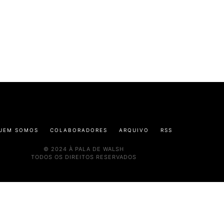
UEM SOMOS
COLABORADORES
ARQUIVO
RSS
© 2024 À PALA DE WALSH
TODOS OS DIREITOS RESERVADOS