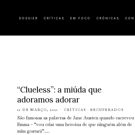
DOSSIER
CRÍTICAS
EM FOCO
CRÓNICAS
CON
“Clueless”: a miúda que
adoramos adorar
12 DE MARÇO, 2021
CRÍTICAS
·
RECUPERADOS
São famosas as palavras de Jane Austen quando escreveu
Emma – “vou criar uma heroína de que ninguém além de
mim gostará”.…