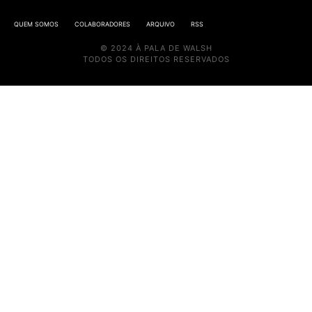
QUEM SOMOS
COLABORADORES
ARQUIVO
RSS
© 2024 À PALA DE WALSH
TODOS OS DIREITOS RESERVADOS