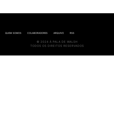
QUEM SOMOS
COLABORADORES
ARQUIVO
RSS
© 2024 À PALA DE WALSH
TODOS OS DIREITOS RESERVADOS